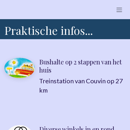
Overslaan naar inhoud
Praktische infos...
Bushalte op 2 stappen van het
huis
Treinstation van Couvin op 27
km
Diverse winkels in en rond