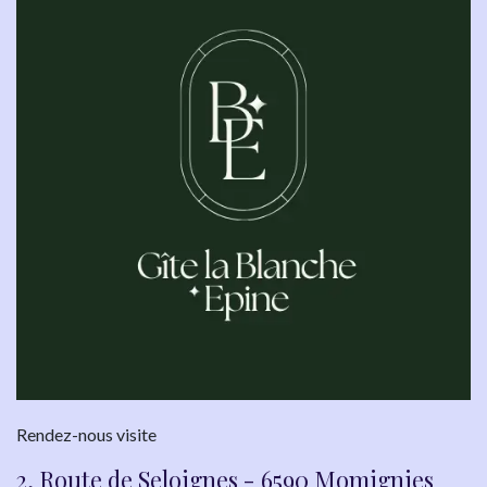
Rendez-nous visite
2, Route de Seloignes - 6590 Momignies