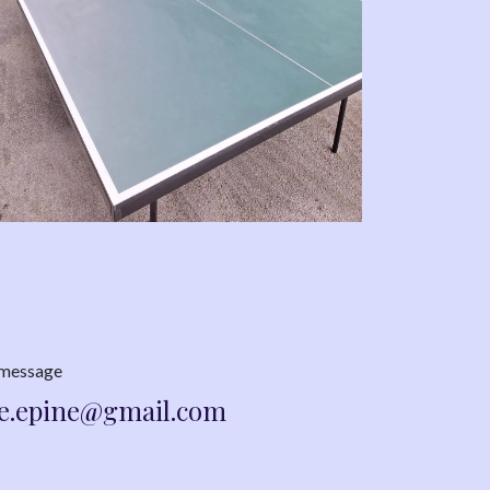
 message
he.epine@gmai​l.com