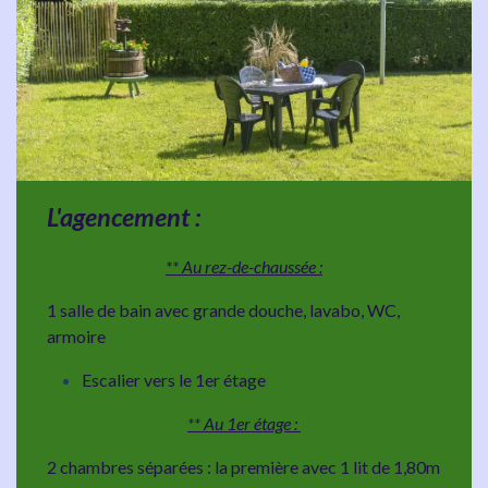
L'agencement :
** Au rez-de-chaussée :
1 salle de bain avec grande douche, lavabo, WC,
armoire
Escalier vers le 1er étage
** Au 1er étage : ​
2 chambres séparées : la première avec 1 lit de 1,80m