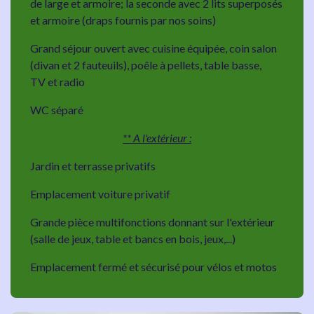
de large et armoire; la seconde avec 2 lits superposés
et armoire (draps fournis par nos soins)
Grand séjour ouvert avec cuisine équipée, coin salon
(divan et 2 fauteuils), poêle à pellets, table basse,
TV et radio
WC séparé
** A l'extérieur :
Jardin et terrasse privatifs
Emplacement voiture privatif
Grande pièce multifonctions donnant sur l'extérieur
(salle de jeux, table et bancs en bois, jeux,...)
Emplacement fermé et sécurisé pour vélos et motos